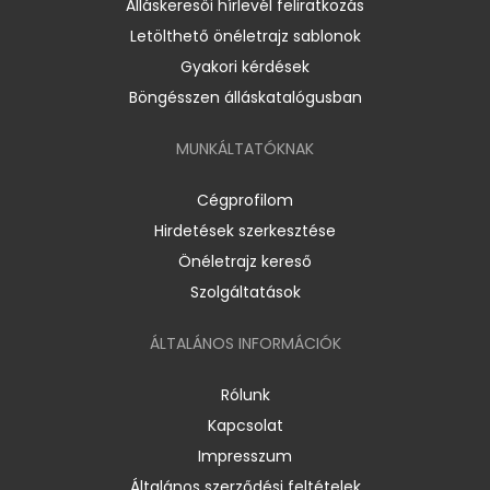
Álláskeresői hírlevél feliratkozás
Letölthető önéletrajz sablonok
Gyakori kérdések
Böngésszen álláskatalógusban
MUNKÁLTATÓKNAK
Cégprofilom
Hirdetések szerkesztése
Önéletrajz kereső
Szolgáltatások
ÁLTALÁNOS INFORMÁCIÓK
Rólunk
Kapcsolat
Impresszum
Általános szerződési feltételek