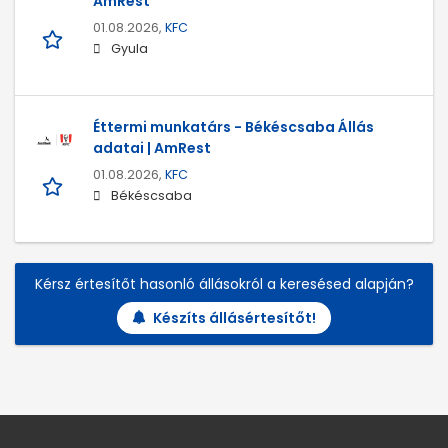
AmRest
01.08.2026,
KFC
Gyula
Éttermi munkatárs - Békéscsaba Állás
adatai | AmRest
01.08.2026,
KFC
Békéscsaba
Kérsz értesítőt hasonló állásokról a keresésed alapján?
Készíts állásértesítőt!