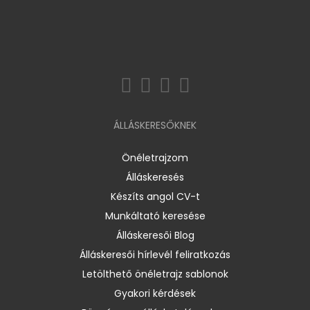
ÁLLÁSKERESŐKNEK
Önéletrajzom
Álláskeresés
Készíts angol CV-t
Munkáltató keresése
Álláskeresői Blog
Álláskeresői hírlevél feliratkozás
Letölthető önéletrajz sablonok
Gyakori kérdések