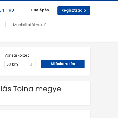
Belépés
EN
HU
Regisztráció
Munkáltatóknak
Vonzáskörzet
50 km
llás Tolna megye