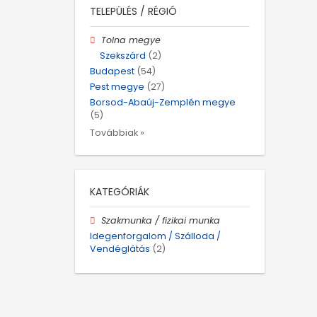
TELEPÜLÉS / RÉGIÓ
Tolna megye
Szekszárd
(2)
Budapest
(54)
Pest megye
(27)
Borsod-Abaúj-Zemplén megye
(5)
Továbbiak »
KATEGÓRIÁK
Szakmunka / fizikai munka
Idegenforgalom / Szálloda /
Vendéglátás
(2)