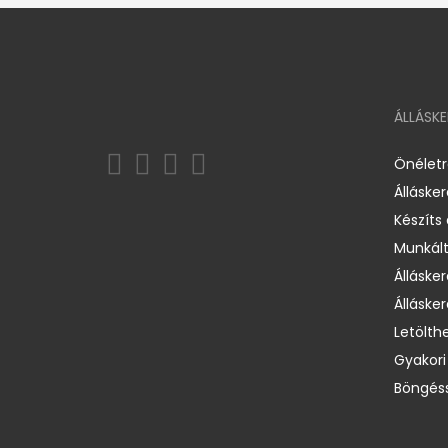
ÁLLÁSK
Önélet
Álláske
Készíts
Munkált
Állásker
Állásker
Letölth
Gyakori
Böngéss