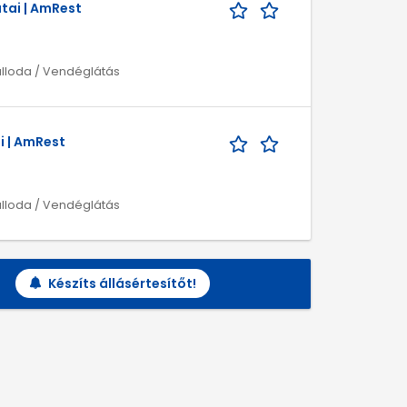
tai | AmRest
álloda / Vendéglátás
i | AmRest
álloda / Vendéglátás
Készíts állásértesítőt!