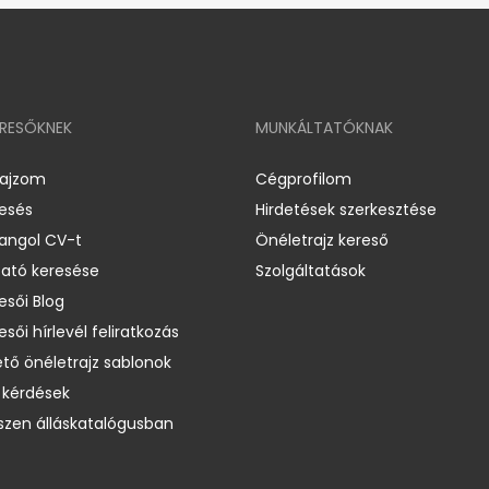
ERESŐKNEK
MUNKÁLTATÓKNAK
rajzom
Cégprofilom
resés
Hirdetések szerkesztése
 angol CV-t
Önéletrajz kereső
ató keresése
Szolgáltatások
esői Blog
esői hírlevél feliratkozás
ető önéletrajz sablonok
 kérdések
zen álláskatalógusban