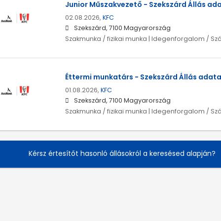
Junior Műszakvezető - Szekszárd Állás ada
02.08.2026,
KFC
Szekszárd, 7100 Magyarország
Szakmunka / fizikai munka | Idegenforgalom / Sz
Éttermi munkatárs - Szekszárd Állás adata
01.08.2026,
KFC
Szekszárd, 7100 Magyarország
Szakmunka / fizikai munka | Idegenforgalom / Sz
Kérsz értesítőt hasonló állásokról a keresésed alapján?