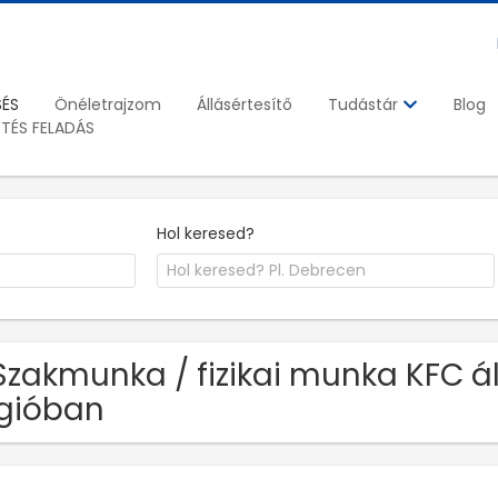
SÉS
Önéletrajzom
Állásértesítő
Blog
Tudástár
ETÉS FELADÁS
Hol keresed?
Szakmunka / fizikai munka KFC á
gióban