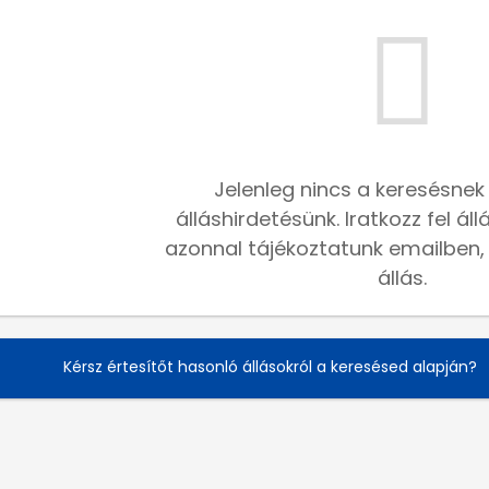
Jelenleg nincs a keresésnek
álláshirdetésünk. Iratkozz fel ál
azonnal tájékoztatunk emailben, h
állás.
Kérsz értesítőt hasonló állásokról a keresésed alapján?