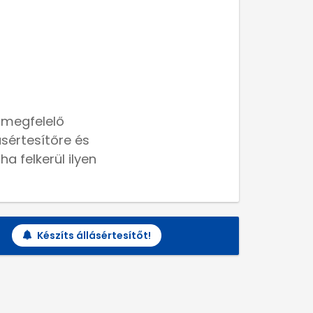
 megfelelő
lásértesítőre és
a felkerül ilyen
Készíts állásértesítőt!