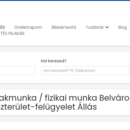
SÉS
Önéletrajzom
Állásértesítő
Blog
Tudástár
ETÉS FELADÁS
Hol keresed?
akmunka / fizikai munka Belváro
zterület-felügyelet Állás