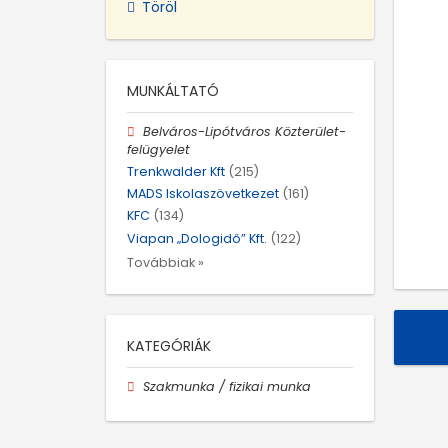
Töröl
MUNKÁLTATÓ
Belváros-Lipótváros Közterület-
felügyelet
Trenkwalder Kft
(215)
MADS Iskolaszövetkezet
(161)
KFC
(134)
Viapan „Dologidő” Kft.
(122)
Továbbiak »
KATEGÓRIÁK
Szakmunka / fizikai munka