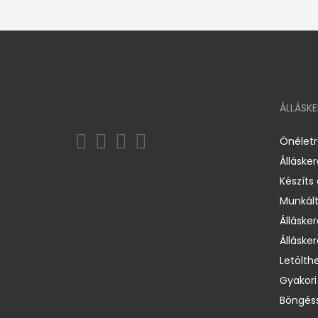
ÁLLÁSK
Önélet
Álláske
Készíts
Munkált
Állásker
Állásker
Letölth
Gyakori
Böngéss