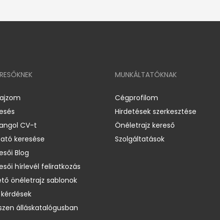
ERESŐKNEK
MUNKÁLTATÓKNAK
rajzom
Cégprofilom
resés
Hirdetések szerkesztése
 angol CV-t
Önéletrajz kereső
ató keresése
Szolgáltatások
esői Blog
esői hírlevél feliratkozás
ető önéletrajz sablonok
 kérdések
zen álláskatalógusban