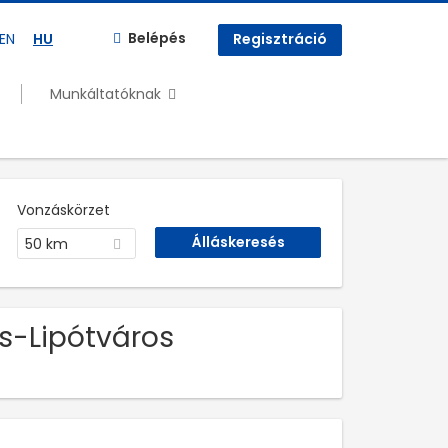
Belépés
EN
HU
Regisztráció
Munkáltatóknak
Vonzáskörzet
50 km
s-Lipótváros