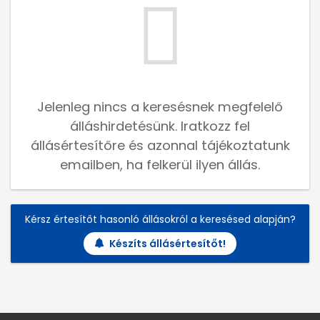
Jelenleg nincs a keresésnek megfelelő
álláshirdetésünk. Iratkozz fel
állásértesítőre és azonnal tájékoztatunk
emailben, ha felkerül ilyen állás.
Kérsz értesítőt hasonló állásokról a keresésed alapján?
Készíts állásértesítőt!