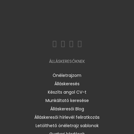
ÁLLÁSKERESŐKNEK
Önéletrajzom
Álláskeresés
Készíts angol CV-t
Munkáltató keresése
Álláskeresői Blog
Álláskeresői hírlevél feliratkozás
Letölthető önéletrajz sablonok
Gyakori kérdések