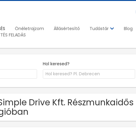
SÉS
Önéletrajzom
Állásértesítő
Blog
Tudástár
ETÉS FELADÁS
Hol keresed?
Simple Drive Kft. Részmunkaidős
gióban