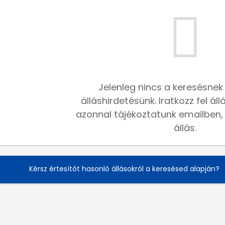
Jelenleg nincs a keresésnek
álláshirdetésünk. Iratkozz fel ál
azonnal tájékoztatunk emailben, h
állás.
Kérsz értesítőt hasonló állásokról a keresésed alapján?