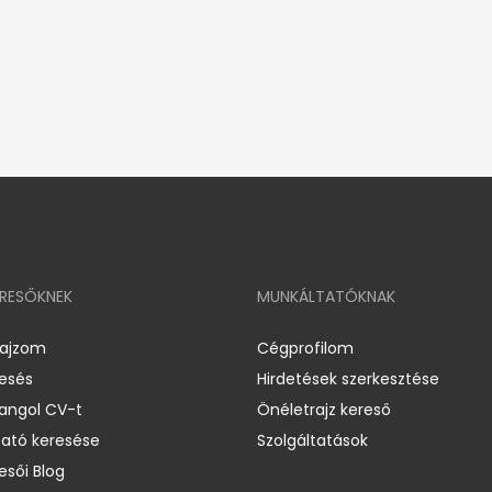
ERESŐKNEK
MUNKÁLTATÓKNAK
rajzom
Cégprofilom
resés
Hirdetések szerkesztése
 angol CV-t
Önéletrajz kereső
ató keresése
Szolgáltatások
esői Blog