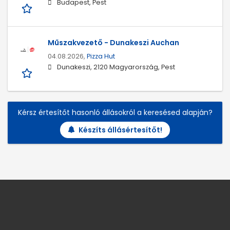
Budapest, Pest
Műszakvezető - Dunakeszi Auchan
04.08.2026,
Pizza Hut
Dunakeszi, 2120 Magyarország, Pest
Kérsz értesítőt hasonló állásokról a keresésed alapján?
Készíts állásértesítőt!