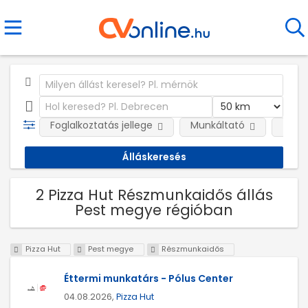
Foglalkoztatás jellege
Munkáltató
Telep
2 Pizza Hut Részmunkaidős állás
Pest megye régióban
Pizza Hut
Pest megye
Részmunkaidős
Éttermi munkatárs - Pólus Center
04.08.2026,
Pizza Hut