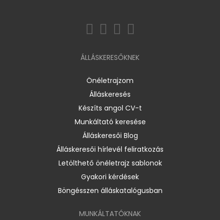
ÁLLÁSKERESŐKNEK
Önéletrajzom
Álláskeresés
Készíts angol CV-t
Munkáltató keresése
Álláskeresői Blog
Álláskeresői hírlevél feliratkozás
Letölthető önéletrajz sablonok
Gyakori kérdések
Böngésszen álláskatalógusban
MUNKÁLTATÓKNAK