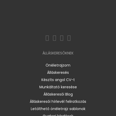
ÁLLÁSKERESŐKNEK
Önéletrajzom
Álláskeresés
Készíts angol CV-t
Munkáltató keresése
Álláskeresői Blog
Álláskeresői hírlevél feliratkozás
Letölthető önéletrajz sablonok
Gyakori kérdések