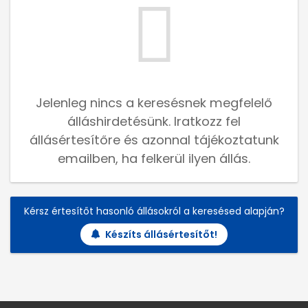
Jelenleg nincs a keresésnek megfelelő
álláshirdetésünk. Iratkozz fel
állásértesítőre és azonnal tájékoztatunk
emailben, ha felkerül ilyen állás.
Kérsz értesítőt hasonló állásokról a keresésed alapján?
Készíts állásértesítőt!