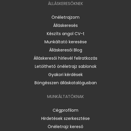
ÁLLÁSKERESŐKNEK
Önéletrajzom
Álláskeresés
Készíts angol CV-t
Munkáltató keresése
Álláskeresői Blog
Álláskeresői hírlevél feliratkozás
Letölthető önéletrajz sablonok
Gyakori kérdések
Böngésszen álláskatalógusban
MUNKÁLTATÓKNAK
Cégprofilom
Hirdetések szerkesztése
Önéletrajz kereső