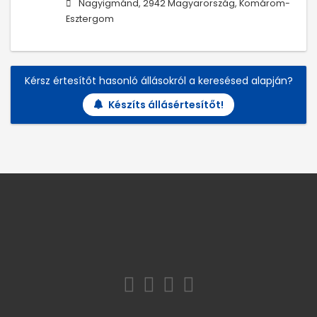
Nagyigmánd, 2942 Magyarország, Komárom-
Esztergom
Kérsz értesítőt hasonló állásokról a keresésed alapján?
Készíts állásértesítőt!