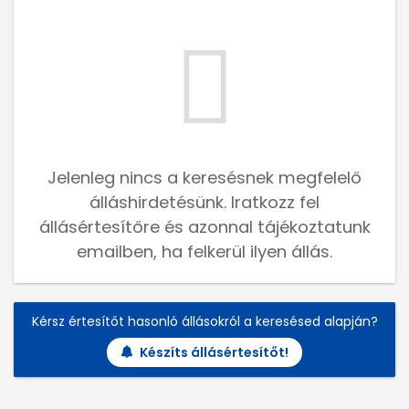
Jelenleg nincs a keresésnek megfelelő
álláshirdetésünk. Iratkozz fel
állásértesítőre és azonnal tájékoztatunk
emailben, ha felkerül ilyen állás.
Kérsz értesítőt hasonló állásokról a keresésed alapján?
Készíts állásértesítőt!