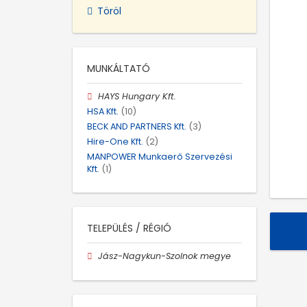
Töröl
MUNKÁLTATÓ
HAYS Hungary Kft.
HSA Kft.
(10)
BECK AND PARTNERS Kft.
(3)
Hire-One Kft.
(2)
MANPOWER Munkaerő Szervezési
Kft.
(1)
TELEPÜLÉS / RÉGIÓ
Jász-Nagykun-Szolnok megye