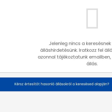
Jelenleg nincs a keresésnek
álláshirdetésünk. Iratkozz fel ál
azonnal tájékoztatunk emailben, h
állás.
Kérsz értesítőt hasonló állásokról a keresésed alapján?