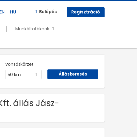
Belépés
EN
HU
Regisztráció
Munkáltatóknak
Vonzáskörzet
50 km
t. állás Jász-
n