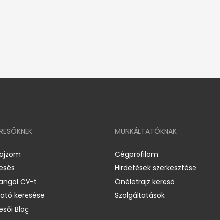
ERESŐKNEK
MUNKÁLTATÓKNAK
rajzom
Cégprofilom
resés
Hirdetések szerkesztése
 angol CV-t
Önéletrajz kereső
ató keresése
Szolgáltatások
esői Blog