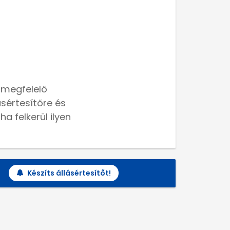
 megfelelő
lásértesítőre és
a felkerül ilyen
Készíts állásértesítőt!