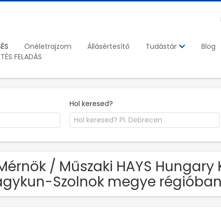
SÉS
Önéletrajzom
Állásértesítő
Blog
Tudástár
ETÉS FELADÁS
Hol keresed?
Mérnök / Műszaki HAYS Hungary Kf
gykun-Szolnok megye régióba