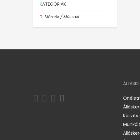
KATEGÓRIÁK
Mérnök / Műszaki
ÁLLÁSK
Önélet
Álláske
Készíts
Munkált
Állásker