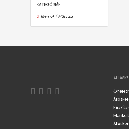
KATEGÓRIÁK
Mérnök / Műszaki
ÁLLÁSK
Önélet
Álláske
Készíts
Munkált
Állásker