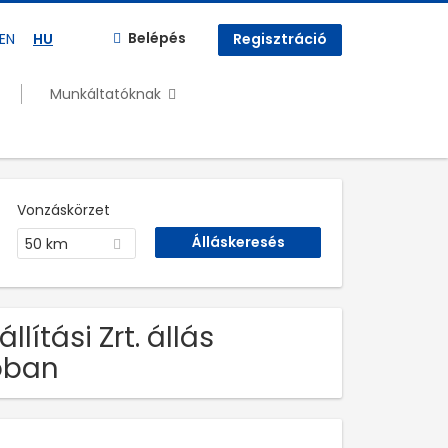
Belépés
EN
HU
Regisztráció
Munkáltatóknak
Vonzáskörzet
50 km
ítási Zrt. állás
óban