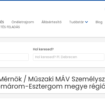
SÉS
Önéletrajzom
Állásértesítő
Blog
Tudástár
ETÉS FELADÁS
Hol keresed?
Mérnök / Műszaki MÁV Személyszáll
omárom-Esztergom megye régi