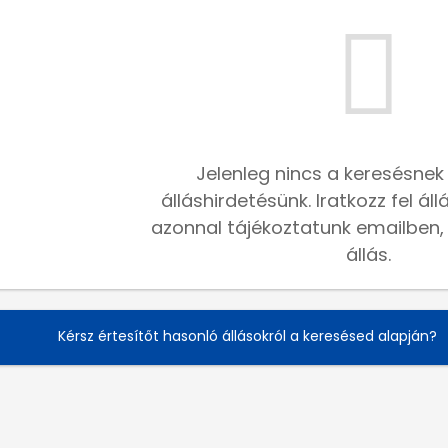
Jelenleg nincs a keresésnek
álláshirdetésünk. Iratkozz fel ál
azonnal tájékoztatunk emailben, h
állás.
Kérsz értesítőt hasonló állásokról a keresésed alapján?