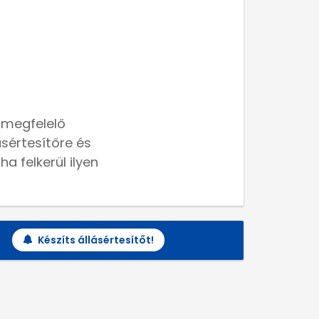
 megfelelő
lásértesítőre és
a felkerül ilyen
Készíts állásértesítőt!