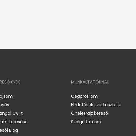
ERESŐKNEK
MUNKÁLTATÓKNAK
rajzom
Cégprofilom
resés
Hirdetések szerkesztése
 angol CV-t
Önéletrajz kereső
ató keresése
Szolgáltatások
esői Blog