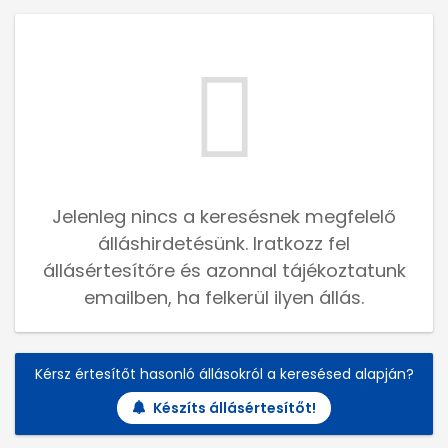
Jelenleg nincs a keresésnek megfelelő
álláshirdetésünk. Iratkozz fel
állásértesítőre és azonnal tájékoztatunk
emailben, ha felkerül ilyen állás.
Kérsz értesítőt hasonló állásokról a keresésed alapján?
Készíts állásértesítőt!