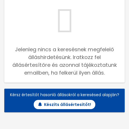
Jelenleg nincs a keresésnek megfelelő
álláshirdetésünk. Iratkozz fel
állásértesítőre és azonnal tájékoztatunk
emailben, ha felkerül ilyen állás.
Kérsz értesítőt hasonló állásokról a keresésed alapján?
Készíts állásértesítőt!