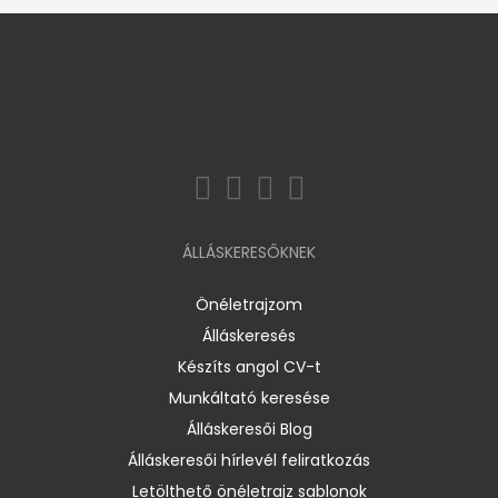
ÁLLÁSKERESŐKNEK
Önéletrajzom
Álláskeresés
Készíts angol CV-t
Munkáltató keresése
Álláskeresői Blog
Álláskeresői hírlevél feliratkozás
Letölthető önéletrajz sablonok