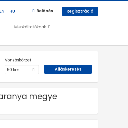
Belépés
EN
HU
Regisztráció
Munkáltatóknak
Vonzáskörzet
50 km
s Baranya megye