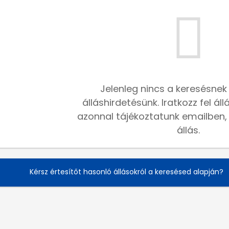
Jelenleg nincs a keresésnek
álláshirdetésünk. Iratkozz fel ál
azonnal tájékoztatunk emailben, h
állás.
Kérsz értesítőt hasonló állásokról a keresésed alapján?