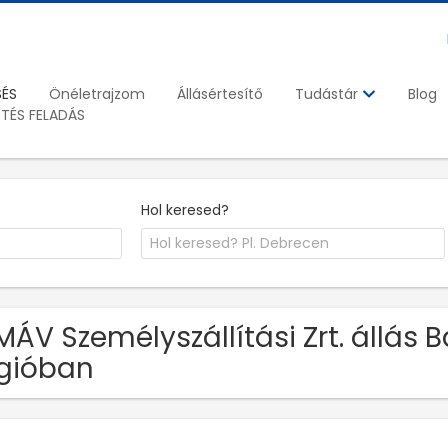
SÉS
Önéletrajzom
Állásértesítő
Blog
Tudástár
ETÉS FELADÁS
Hol keresed?
MÁV Személyszállítási Zrt. állá
gióban