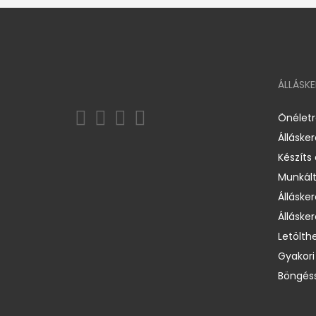
ÁLLÁSK
Önélet
Álláske
Készíts
Munkált
Állásker
Állásker
Letölth
Gyakori
Böngéss