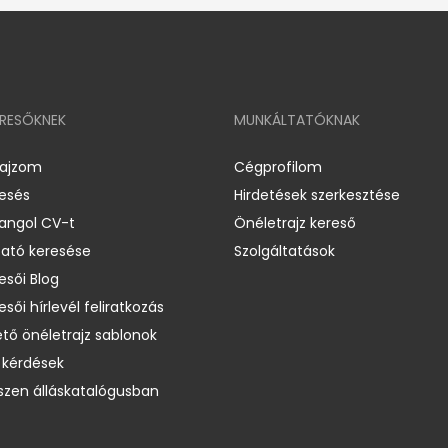
ERESŐKNEK
MUNKÁLTATÓKNAK
rajzom
Cégprofilom
resés
Hirdetések szerkesztése
 angol CV-t
Önéletrajz kereső
ató keresése
Szolgáltatások
esői Blog
esői hírlevél feliratkozás
ető önéletrajz sablonok
 kérdések
zen álláskatalógusban