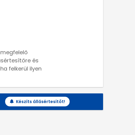
 megfelelő
lásértesítőre és
a felkerül ilyen
Készíts állásértesítőt!