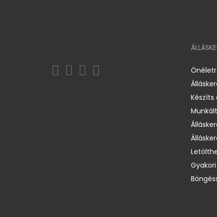
ÁLLÁSK
Önélet
Álláske
Készíts
Munkált
Állásker
Állásker
Letölth
Gyakori
Böngéss