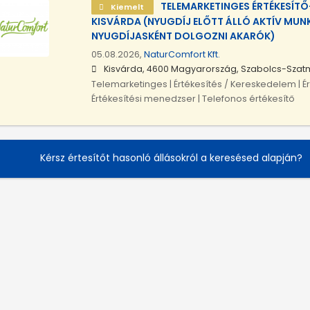
TELEMARKETINGES ÉRTÉKESÍT
Kiemelt
KISVÁRDA (NYUGDÍJ ELŐTT ÁLLÓ AKTÍV MUN
NYUGDÍJASKÉNT DOLGOZNI AKARÓK)
05.08.2026,
NaturComfort Kft.
Kisvárda, 4600 Magyarország, Szabolcs-Sza
Telemarketinges | Értékesítés / Kereskedelem | É
Értékesítési menedzser | Telefonos értékesítő
Kérsz értesítőt hasonló állásokról a keresésed alapján?