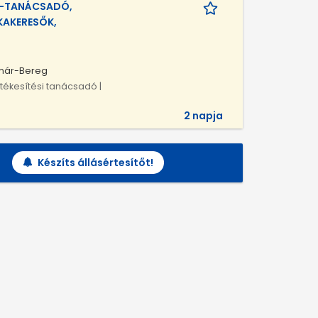
Ő-TANÁCSADÓ,
KAKERESŐK,
tmár-Bereg
rtékesítési tanácsadó |
2 napja
Készíts állásértesítőt!