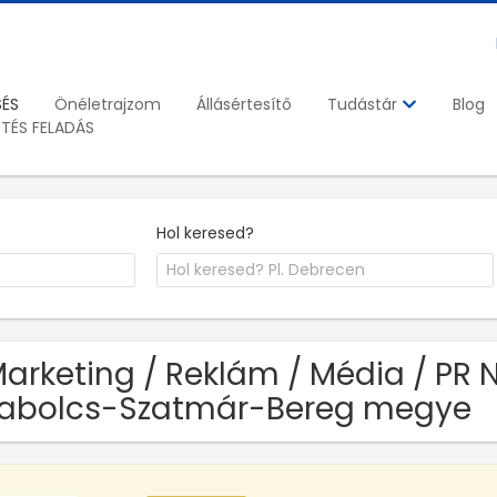
SÉS
Önéletrajzom
Állásértesítő
Blog
Tudástár
ETÉS FELADÁS
Hol keresed?
Marketing / Reklám / Média / PR 
abolcs-Szatmár-Bereg megye