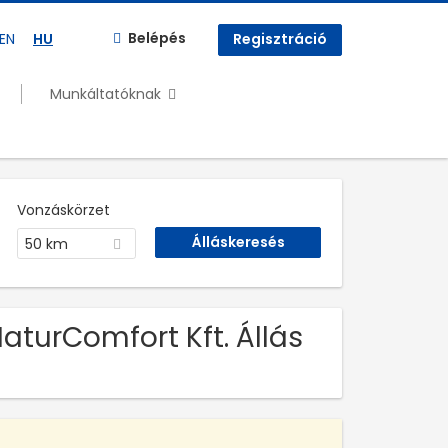
Belépés
EN
HU
Regisztráció
Munkáltatóknak
Vonzáskörzet
50 km
NaturComfort Kft. Állás