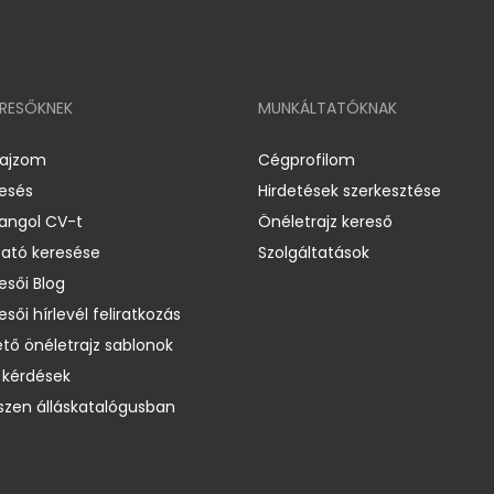
ERESŐKNEK
MUNKÁLTATÓKNAK
rajzom
Cégprofilom
resés
Hirdetések szerkesztése
 angol CV-t
Önéletrajz kereső
ató keresése
Szolgáltatások
esői Blog
esői hírlevél feliratkozás
ető önéletrajz sablonok
 kérdések
zen álláskatalógusban