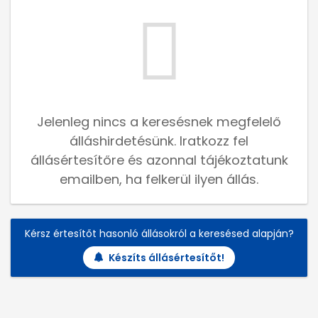
Jelenleg nincs a keresésnek megfelelő
álláshirdetésünk. Iratkozz fel
állásértesítőre és azonnal tájékoztatunk
emailben, ha felkerül ilyen állás.
Kérsz értesítőt hasonló állásokról a keresésed alapján?
Készíts állásértesítőt!