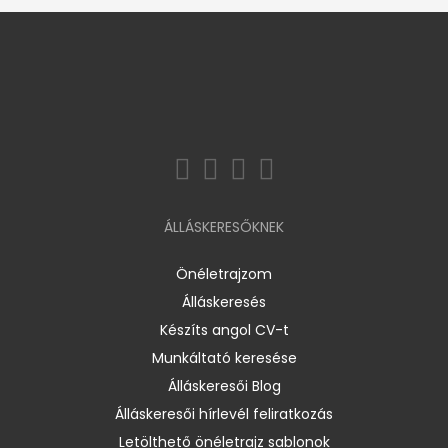
ÁLLÁSKERESŐKNEK
Önéletrajzom
Álláskeresés
Készíts angol CV-t
Munkáltató keresése
Álláskeresői Blog
Álláskeresői hírlevél feliratkozás
Letölthető önéletrajz sablonok