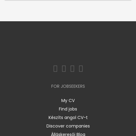
FOR JOBSEEKERS
My CV
Find jobs
Készíts angol CV-t
Discover companies
Álláskeresői Blog