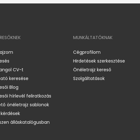
ERESŐKNEK
MUNKÁLTATÓKNAK
rajzom
Cégprofilom
resés
Hirdetések szerkesztése
 angol CV-t
Önéletrajz kereső
ató keresése
Szolgáltatások
esői Blog
esői hírlevél feliratkozás
ető önéletrajz sablonok
 kérdések
zen álláskatalógusban