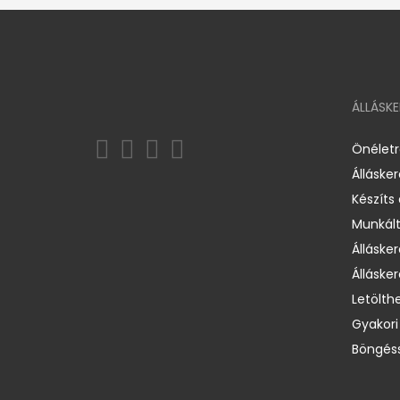
ÁLLÁSK
Önélet
Álláske
Készíts
Munkált
Állásker
Állásker
Letölth
Gyakori
Böngéss