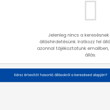
Jelenleg nincs a keresésnek
álláshirdetésünk. Iratkozz fel ál
azonnal tájékoztatunk emailben, h
állás.
Kérsz értesítőt hasonló állásokról a keresésed alapján?