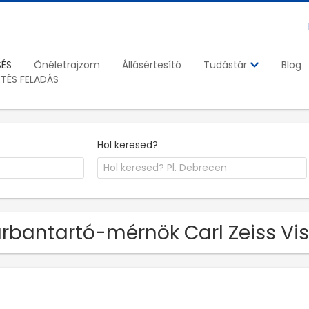
SÉS
Önéletrajzom
Állásértesítő
Blog
Tudástár
ETÉS FELADÁS
Hol keresed?
rbantartó-mérnök Carl Zeiss Visi