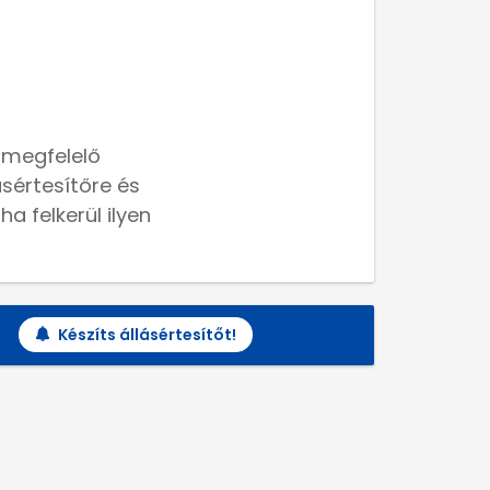
 megfelelő
lásértesítőre és
a felkerül ilyen
Készíts állásértesítőt!