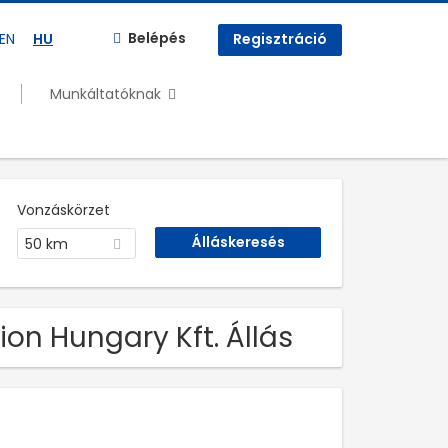
Belépés
EN
HU
Regisztráció
Munkáltatóknak
Vonzáskörzet
50 km
on Hungary Kft. Állás