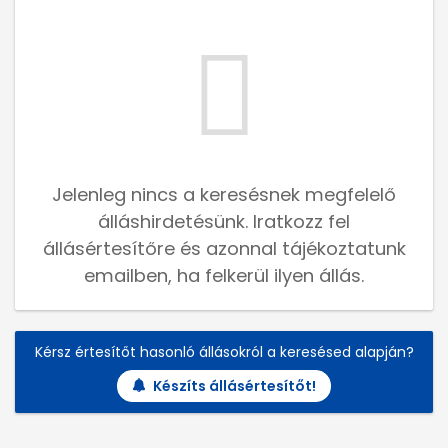
Jelenleg nincs a keresésnek megfelelő
álláshirdetésünk. Iratkozz fel
állásértesítőre és azonnal tájékoztatunk
emailben, ha felkerül ilyen állás.
Kérsz értesítőt hasonló állásokról a keresésed alapján?
Készíts állásértesítőt!