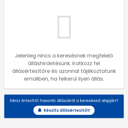
Jelenleg nincs a keresésnek megfelelő
álláshirdetésünk. Iratkozz fel
állásértesítőre és azonnal tájékoztatunk
emailben, ha felkerül ilyen állás.
Kérsz értesítőt hasonló állásokról a keresésed alapján?
Készíts állásértesítőt!