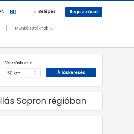
Belépés
EN
HU
Regisztráció
Munkáltatóknak
Vonzáskörzet
50 km
állás Sopron régióban