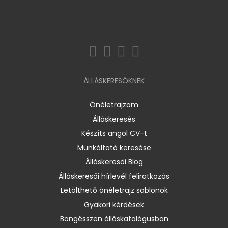
ÁLLÁSKERESŐKNEK
Önéletrajzom
Álláskeresés
Készíts angol CV-t
Munkáltató keresése
Álláskeresői Blog
Álláskeresői hírlevél feliratkozás
Letölthető önéletrajz sablonok
Gyakori kérdések
Böngésszen álláskatalógusban