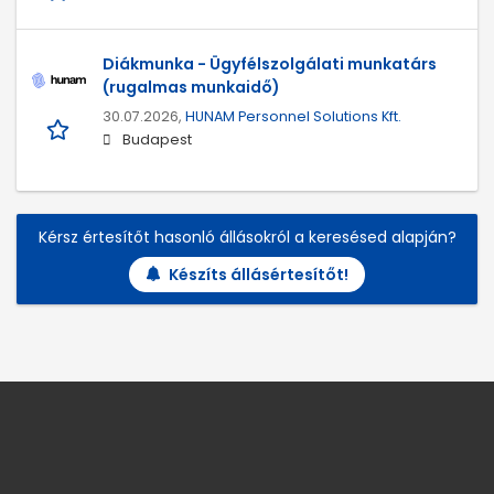
Diákmunka - Ügyfélszolgálati munkatárs
(rugalmas munkaidő)
30.07.2026,
HUNAM Personnel Solutions Kft.
Budapest
Kérsz értesítőt hasonló állásokról a keresésed alapján?
Készíts állásértesítőt!