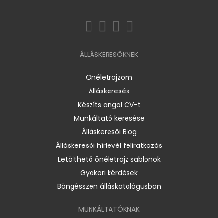
ÁLLÁSKERESŐKNEK
Önéletrajzom
Álláskeresés
Készíts angol CV-t
Munkáltató keresése
Álláskeresői Blog
Álláskeresői hírlevél feliratkozás
Letölthető önéletrajz sablonok
Gyakori kérdések
Böngésszen álláskatalógusban
MUNKÁLTATÓKNAK