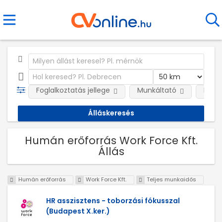
Foglalkoztatás jellege
Munkáltató
Kateg
Humán erőforrás Work Force Kft.
Állás
Humán erőforrás
Work Force Kft.
Teljes munkaidős
HR asszisztens - toborzási fókusszal
(Budapest X.ker.)