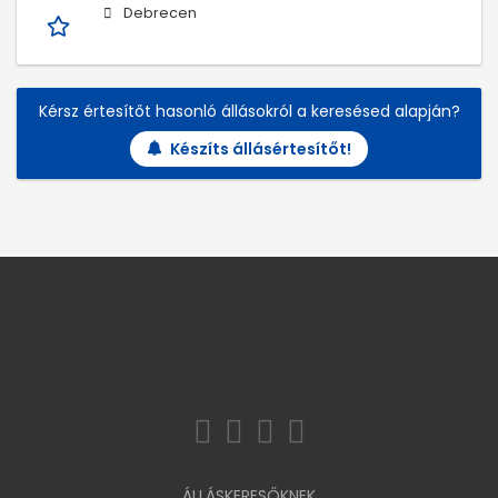
Debrecen
Kérsz értesítőt hasonló állásokról a keresésed alapján?
Készíts állásértesítőt!
ÁLLÁSKERESŐKNEK