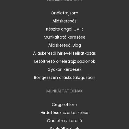
Önéletrajzom
Álláskeresés
Készíts angol CV-t
Munkáltató keresése
Álláskeresői Blog
Álláskeresői hírlevél feliratkozás
Letölthető önéletrajz sablonok
Gyakori kérdések
Böngésszen álláskatalógusban
MUNKÁLTATÓKNAK
Cégprofilom
Hirdetések szerkesztése
Önéletrajz kereső
Szolgáltatások