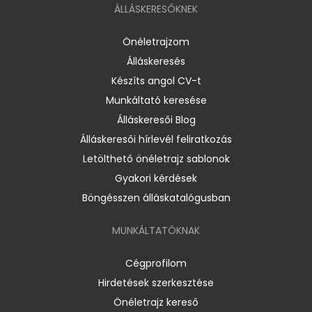
ÁLLÁSKERESŐKNEK
Önéletrajzom
Álláskeresés
Készíts angol CV-t
Munkáltató keresése
Álláskeresői Blog
Álláskeresői hírlevél feliratkozás
Letölthető önéletrajz sablonok
Gyakori kérdések
Böngésszen álláskatalógusban
MUNKÁLTATÓKNAK
Cégprofilom
Hirdetések szerkesztése
Önéletrajz kereső