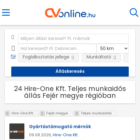
Foglalkoztatás jellege
Munkáltató
Telep
24 Hire-One Kft. Teljes munkaidős
állás Fejér megye régióban
Hire-One Kft.
Fejér megye
Teljes munkaidős
Gyártástámogató mérnök
09.08.2026,
Hire-One Kft.