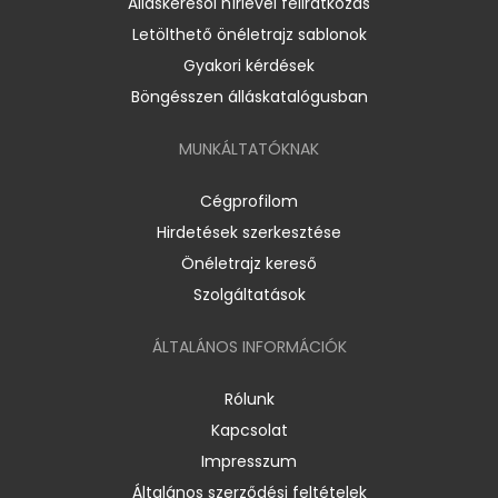
Álláskeresői hírlevél feliratkozás
Letölthető önéletrajz sablonok
Gyakori kérdések
Böngésszen álláskatalógusban
MUNKÁLTATÓKNAK
Cégprofilom
Hirdetések szerkesztése
Önéletrajz kereső
Szolgáltatások
ÁLTALÁNOS INFORMÁCIÓK
Rólunk
Kapcsolat
Impresszum
Általános szerződési feltételek