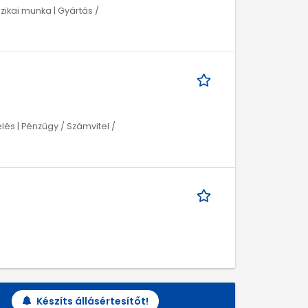
zikai munka | Gyártás /
elés | Pénzügy / Számvitel /
Készíts állásértesítőt!