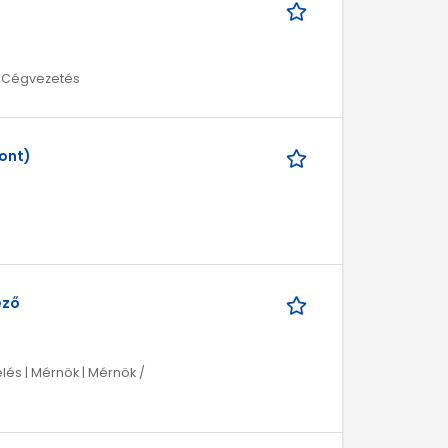
/ Cégvezetés
ont)
ező
elés | Mérnök | Mérnök /