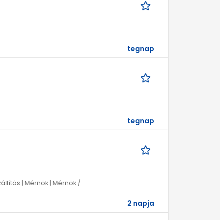
tegnap
tegnap
zállítás | Mérnök | Mérnök /
2 napja