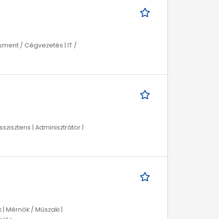
ment / Cégvezetés | IT /
szisztens | Adminisztrátor |
 Mérnök / Műszaki |