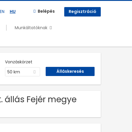
Belépés
EN
HU
Regisztráció
Munkáltatóknak
Vonzáskörzet
50 km
. állás Fejér megye