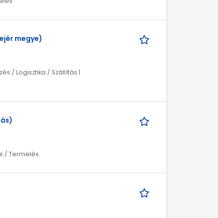
melés
ejér megye)
/ Logisztika / Szállítás |
lás)
s / Termelés