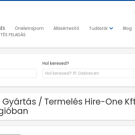
SÉS
Önéletrajzom
Állásértesítő
Blog
Tudástár
ETÉS FELADÁS
Hol keresed?
 Gyártás / Termelés Hire-One Kft
gióban