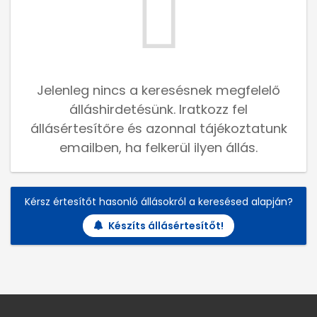
Jelenleg nincs a keresésnek megfelelő
álláshirdetésünk. Iratkozz fel
állásértesítőre és azonnal tájékoztatunk
emailben, ha felkerül ilyen állás.
Kérsz értesítőt hasonló állásokról a keresésed alapján?
Készíts állásértesítőt!