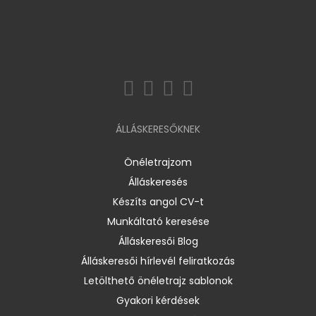
ÁLLÁSKERESŐKNEK
Önéletrajzom
Álláskeresés
Készíts angol CV-t
Munkáltató keresése
Álláskeresői Blog
Álláskeresői hírlevél feliratkozás
Letölthető önéletrajz sablonok
Gyakori kérdések