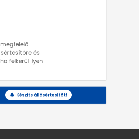
 megfelelő
lásértesítőre és
a felkerül ilyen
Készíts állásértesítőt!