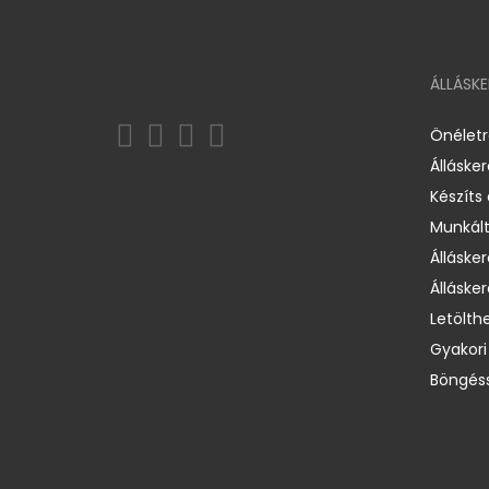
ÁLLÁSK
Önélet
Álláske
Készíts
Munkált
Állásker
Állásker
Letölth
Gyakori
Böngéss