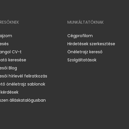
ERESŐKNEK
MUNKÁLTATÓKNAK
rajzom
Cégprofilom
resés
Hirdetések szerkesztése
 angol CV-t
Önéletrajz kereső
ató keresése
Szolgáltatások
esői Blog
esői hírlevél feliratkozás
ető önéletrajz sablonok
 kérdések
zen álláskatalógusban