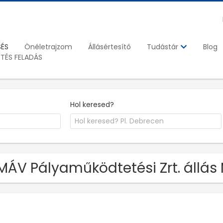
SÉS
Önéletrajzom
Állásértesítő
Blog
Tudástár
ETÉS FELADÁS
Hol keresed?
MÁV Pályaműködtetési Zrt. állás