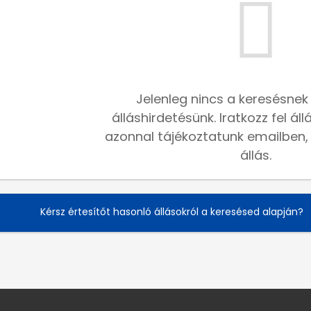
Jelenleg nincs a keresésnek
álláshirdetésünk. Iratkozz fel ál
azonnal tájékoztatunk emailben, h
állás.
Kérsz értesítőt hasonló állásokról a keresésed alapján?