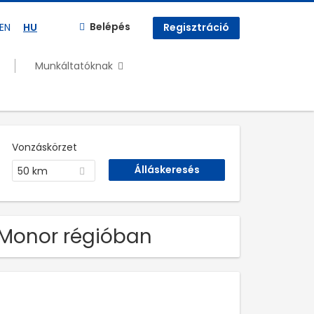
Belépés
EN
HU
Regisztráció
Munkáltatóknak
Vonzáskörzet
50 km
 Monor régióban