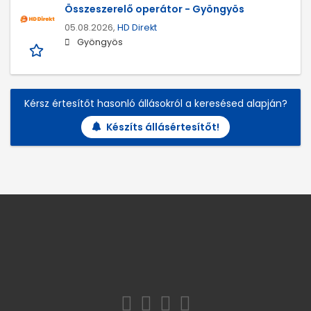
Összeszerelő operátor - Gyöngyös
05.08.2026,
HD Direkt
Gyöngyös
Kérsz értesítőt hasonló állásokról a keresésed alapján?
Készíts állásértesítőt!