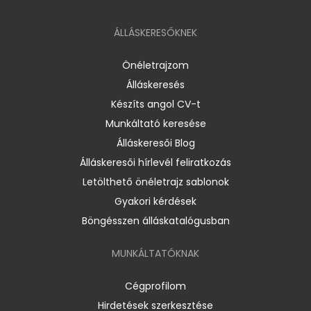
ÁLLÁSKERESŐKNEK
Önéletrajzom
Álláskeresés
Készíts angol CV-t
Munkáltató keresése
Álláskeresői Blog
Álláskeresői hírlevél feliratkozás
Letölthető önéletrajz sablonok
Gyakori kérdések
Böngésszen álláskatalógusban
MUNKÁLTATÓKNAK
Cégprofilom
Hirdetések szerkesztése