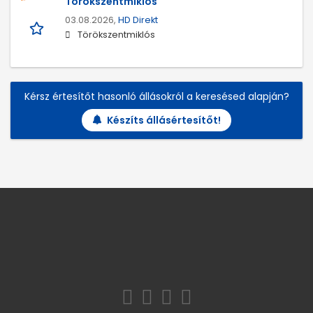
Törökszentmiklós
03.08.2026,
HD Direkt
Törökszentmiklós
Kérsz értesítőt hasonló állásokról a keresésed alapján?
Készíts állásértesítőt!