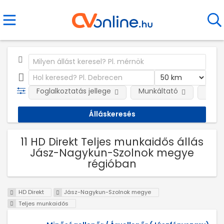
Foglalkoztatás jellege
Munkáltató
Telep
11 HD Direkt Teljes munkaidős állás
Jász-Nagykun-Szolnok megye
régióban
HD Direkt
Jász-Nagykun-Szolnok megye
Teljes munkaidős