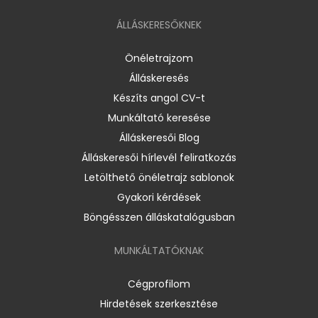
ÁLLÁSKERESŐKNEK
Önéletrajzom
Álláskeresés
Készíts angol CV-t
Munkáltató keresése
Álláskeresői Blog
Álláskeresői hírlevél feliratkozás
Letölthető önéletrajz sablonok
Gyakori kérdések
Böngésszen álláskatalógusban
MUNKÁLTATÓKNAK
Cégprofilom
Hirdetések szerkesztése