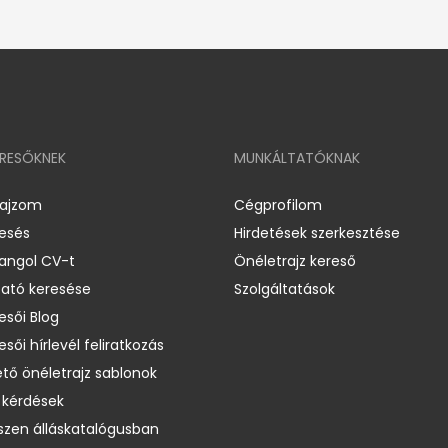
ERESŐKNEK
MUNKÁLTATÓKNAK
rajzom
Cégprofilom
resés
Hirdetések szerkesztése
 angol CV-t
Önéletrajz kereső
ató keresése
Szolgáltatások
esői Blog
esői hírlevél feliratkozás
ető önéletrajz sablonok
 kérdések
zen álláskatalógusban