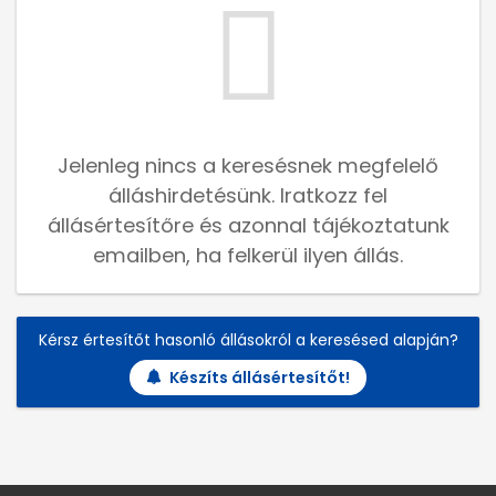
Jelenleg nincs a keresésnek megfelelő
álláshirdetésünk. Iratkozz fel
állásértesítőre és azonnal tájékoztatunk
emailben, ha felkerül ilyen állás.
Kérsz értesítőt hasonló állásokról a keresésed alapján?
Készíts állásértesítőt!