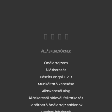
ÁLLÁSKERESŐKNEK
Önéletrajzom
Álláskeresés
Készíts angol CV-t
Munkáltató keresése
Álláskeresői Blog
Álláskeresői hírlevél feliratkozás
Letölthető önéletrajz sablonok
Gyakori kérdések