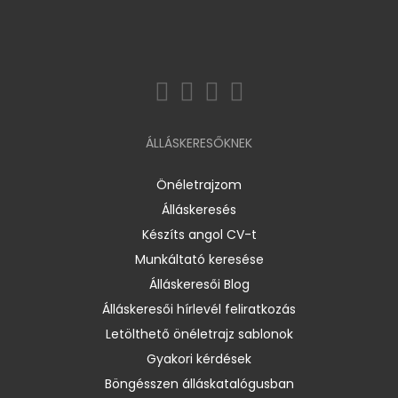
ÁLLÁSKERESŐKNEK
Önéletrajzom
Álláskeresés
Készíts angol CV-t
Munkáltató keresése
Álláskeresői Blog
Álláskeresői hírlevél feliratkozás
Letölthető önéletrajz sablonok
Gyakori kérdések
Böngésszen álláskatalógusban