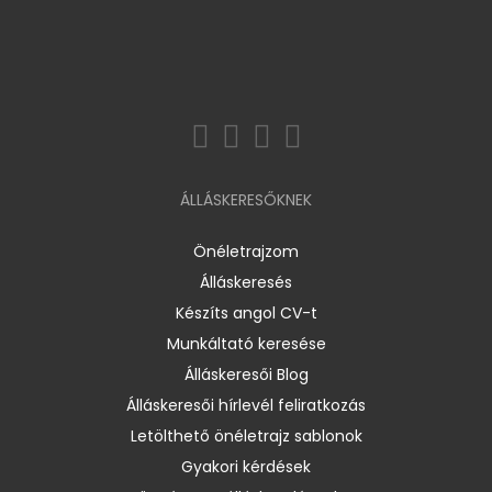
ÁLLÁSKERESŐKNEK
Önéletrajzom
Álláskeresés
Készíts angol CV-t
Munkáltató keresése
Álláskeresői Blog
Álláskeresői hírlevél feliratkozás
Letölthető önéletrajz sablonok
Gyakori kérdések