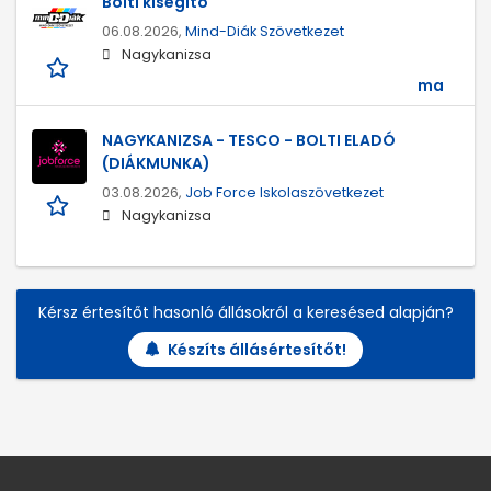
Bolti kisegítő
06.08.2026,
Mind-Diák Szövetkezet
Nagykanizsa
ma
NAGYKANIZSA - TESCO - BOLTI ELADÓ
(DIÁKMUNKA)
03.08.2026,
Job Force Iskolaszövetkezet
Nagykanizsa
Kérsz értesítőt hasonló állásokról a keresésed alapján?
Készíts állásértesítőt!