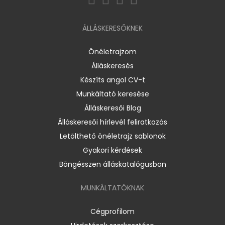
ÁLLÁSKERESŐKNEK
Önéletrajzom
Álláskeresés
Készíts angol CV-t
Munkáltató keresése
Álláskeresői Blog
Álláskeresői hírlevél feliratkozás
Letölthető önéletrajz sablonok
Gyakori kérdések
Böngésszen álláskatalógusban
MUNKÁLTATÓKNAK
Cégprofilom