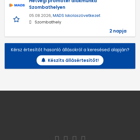
Hétvégi promóter diákmunka
Szombathelyen
05.08.2026,
MADS Iskolaszövetkezet
Szombathely
2 napja
Kérsz értesítőt hasonló állásokról a keresésed alapján?
Készíts állásértesítőt!