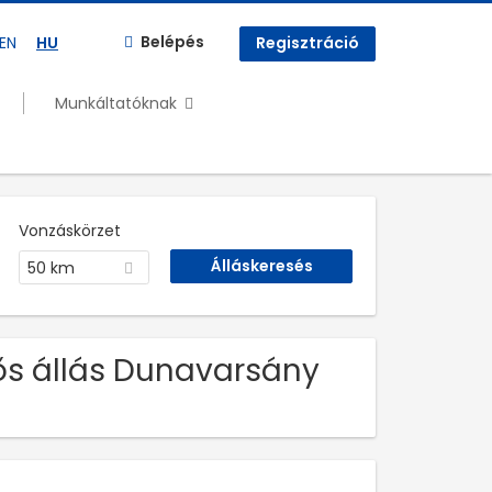
Belépés
EN
HU
Regisztráció
Munkáltatóknak
Vonzáskörzet
50 km
dős állás Dunavarsány