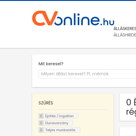
ÁLLÁSKERE
ÁLLÁSHIRD
Mit keresel?
0 
SZŰRÉS
ré
Építés / Ingatlan
Dunavarsány
Teljes munkaidős