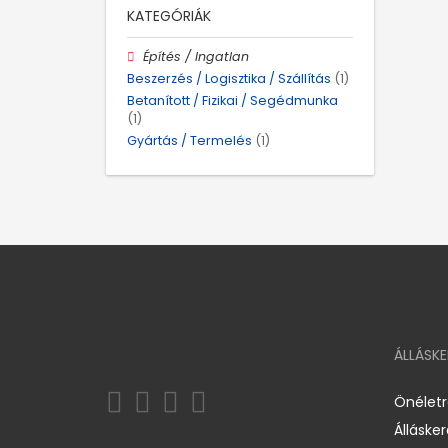
KATEGÓRIÁK
Építés / Ingatlan
Beszerzés / Logisztika / Szállítás
(1)
Betanított / Fizikai / Segédmunka
(1)
Gyártás / Termelés
(1)
ÁLLÁSK
Önélet
Álláske