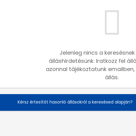
Jelenleg nincs a keresésnek
álláshirdetésünk. Iratkozz fel ál
azonnal tájékoztatunk emailben, h
állás.
Kérsz értesítőt hasonló állásokról a keresésed alapján?