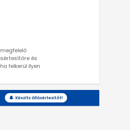
 megfelelő
lásértesítőre és
a felkerül ilyen
Készíts állásértesítőt!