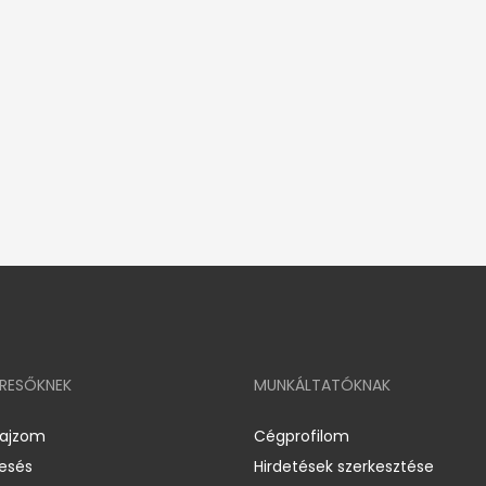
ERESŐKNEK
MUNKÁLTATÓKNAK
rajzom
Cégprofilom
resés
Hirdetések szerkesztése