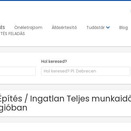
SÉS
Önéletrajzom
Állásértesítő
Blog
Tudástár
ETÉS FELADÁS
Hol keresed?
Építés / Ingatlan Teljes munkai
gióban