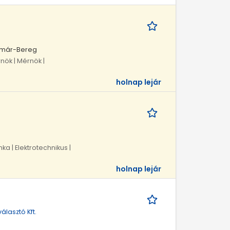
atmár-Bereg
nök | Mérnök |
holnap lejár
ka | Elektrotechnikus |
holnap lejár
lasztó Kft.