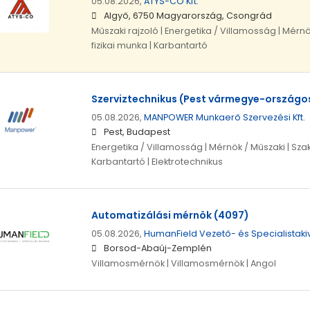
05.08.2026,
ATYS-CO Kft.
Algyő, 6750 Magyarország, Csongrád
Műszaki rajzoló | Energetika / Villamosság | Mérn
fizikai munka | Karbantartó
Szerviztechnikus (Pest vármegye-országo
05.08.2026,
MANPOWER Munkaerő Szervezési Kft.
Pest, Budapest
Energetika / Villamosság | Mérnök / Műszaki | Szak
Karbantartó | Elektrotechnikus
Automatizálási mérnök (4097)
05.08.2026,
HumanField Vezető- és Specialistakivá
Borsod-Abaúj-Zemplén
Villamosmérnök | Villamosmérnök | Angol