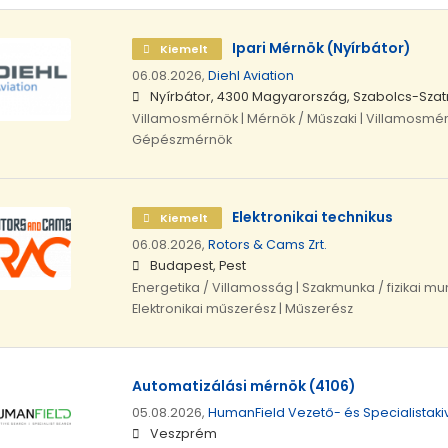
Ipari Mérnök (Nyírbátor)
Kiemelt
06.08.2026,
Diehl Aviation
Nyírbátor, 4300 Magyarország, Szabolcs-Sz
Villamosmérnök | Mérnök / Műszaki | Villamosmér
Gépészmérnök
Elektronikai technikus
Kiemelt
06.08.2026,
Rotors & Cams Zrt.
Budapest, Pest
Energetika / Villamosság | Szakmunka / fizikai mun
Elektronikai műszerész | Műszerész
Automatizálási mérnök (4106)
05.08.2026,
HumanField Vezető- és Specialistakivá
Veszprém