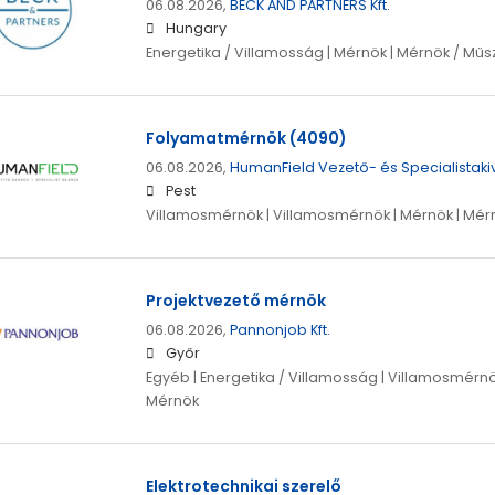
06.08.2026,
BECK AND PARTNERS Kft.
Hungary
Energetika / Villamosság | Mérnök | Mérnök / Műs
Folyamatmérnök (4090)
06.08.2026,
HumanField Vezető- és Specialistakivá
Pest
Villamosmérnök | Villamosmérnök | Mérnök | Mérn
Projektvezető mérnök
06.08.2026,
Pannonjob Kft.
Győr
Egyéb | Energetika / Villamosság | Villamosmérnö
Mérnök
Elektrotechnikai szerelő