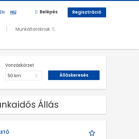
Belépés
EN
HU
Regisztráció
Munkáltatóknak
Vonzáskörzet
50 km
unkaidős Állás
ZETŐ