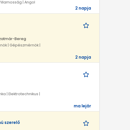
Villamosság | Angol
2 napja
Szatmár-Bereg
rnök | Gépészmérnök |
2 napja
ka | Elektrotechnikus |
ma lejár
ú szerelő