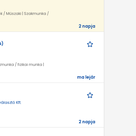
ök / Műszaki | Szakmunka /
2 napja
s)
munka / fizikai munka |
ma lejár
lasztó Kft.
2 napja