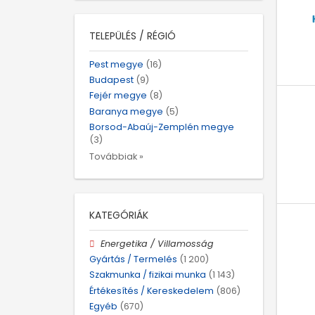
TELEPÜLÉS / RÉGIÓ
Pest megye
(16)
Budapest
(9)
Fejér megye
(8)
Baranya megye
(5)
Borsod-Abaúj-Zemplén megye
(3)
Továbbiak »
KATEGÓRIÁK
Energetika / Villamosság
Gyártás / Termelés
(1 200)
Szakmunka / fizikai munka
(1 143)
Értékesítés / Kereskedelem
(806)
Egyéb
(670)