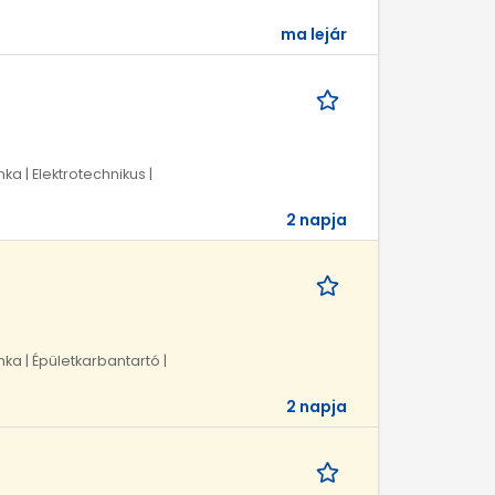
ma lejár
ka | Elektrotechnikus |
2 napja
ka | Épületkarbantartó |
2 napja