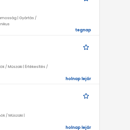
lamosság | Gyártás /
hnikus
tegnap
ök / Műszaki | Értékesítés /
holnap lejár
ök / Műszaki |
holnap lejár