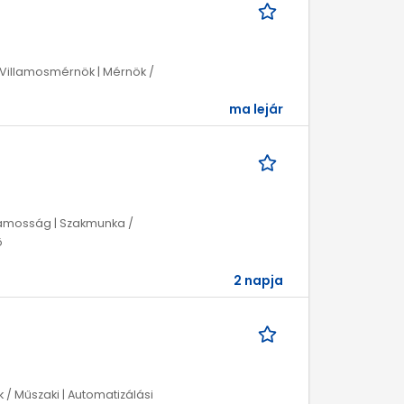
 Villamosmérnök | Mérnök /
ma lejár
llamosság | Szakmunka /
ő
2 napja
/ Műszaki | Automatizálási