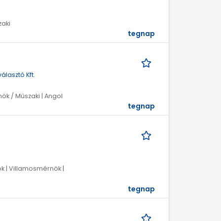
zaki
tegnap
lasztó Kft.
ök / Műszaki | Angol
tegnap
k | Villamosmérnök |
tegnap