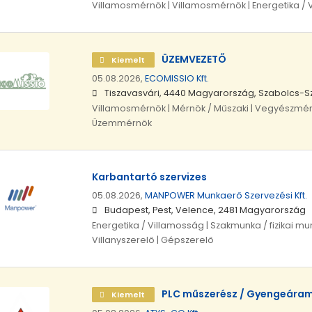
Villamosmérnök | Villamosmérnök | Energetika / 
ÜZEMVEZETŐ
Kiemelt
05.08.2026,
ECOMISSIO Kft.
Tiszavasvári, 4440 Magyarország, Szabolcs-
Villamosmérnök | Mérnök / Műszaki | Vegyészmé
Üzemmérnök
Karbantartó szervizes
05.08.2026,
MANPOWER Munkaerő Szervezési Kft.
Budapest, Pest, Velence, 2481 Magyarország
Energetika / Villamosság | Szakmunka / fizikai mun
Villanyszerelő | Gépszerelő
PLC műszerész / Gyengeáram
Kiemelt