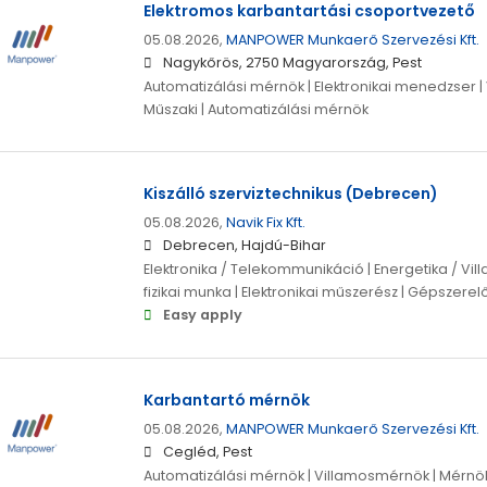
Elektromos karbantartási csoportvezető
05.08.2026,
MANPOWER Munkaerő Szervezési Kft.
Nagykőrös, 2750 Magyarország, Pest
Automatizálási mérnök | Elektronikai menedzser |
Műszaki | Automatizálási mérnök
Kiszálló szerviztechnikus (Debrecen)
05.08.2026,
Navik Fix Kft.
Debrecen, Hajdú-Bihar
Elektronika / Telekommunikáció | Energetika / Vi
fizikai munka | Elektronikai műszerész | Gépszerel
Easy apply
Karbantartó mérnök
05.08.2026,
MANPOWER Munkaerő Szervezési Kft.
Cegléd, Pest
Automatizálási mérnök | Villamosmérnök | Mérnök 