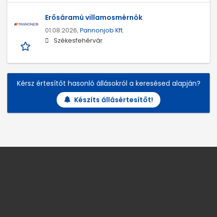
Erősáramú villamosmérnök
01.08.2026,
Pannonjob Kft.
Székesfehérvár
Kérsz értesítőt hasonló állásokról a keresésed alapján?
Készíts állásértesítőt!