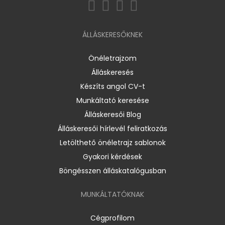
ÁLLÁSKERESŐKNEK
Önéletrajzom
Álláskeresés
Készíts angol CV-t
Munkáltató keresése
Álláskeresői Blog
Álláskeresői hírlevél feliratkozás
Letölthető önéletrajz sablonok
Gyakori kérdések
Böngésszen álláskatalógusban
MUNKÁLTATÓKNAK
Cégprofilom