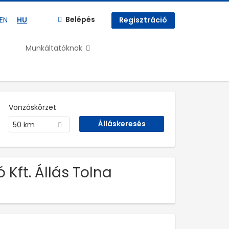
Belépés
EN
HU
Regisztráció
Munkáltatóknak
Vonzáskörzet
50 km
Kft. Állás Tolna