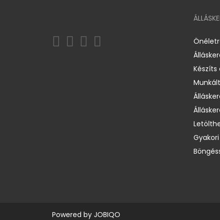
ÁLLÁSK
Önélet
Álláske
Készíts
Munkált
Állásker
Állásker
Letölth
Gyakori
Böngéss
Powered by
JOBIQO