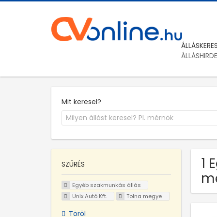
ÁLLÁSKERE
ÁLLÁSHIRD
Mit keresel?
1 
SZŰRÉS
m
Egyéb szakmunkás állás
Unix Autó Kft.
Tolna megye
Töröl