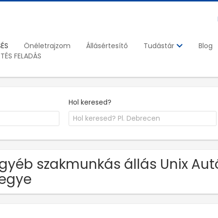
SÉS
Önéletrajzom
Állásértesítő
Blog
Tudástár
ETÉS FELADÁS
Hol keresed?
Egyéb szakmunkás állás Unix Autó 
egye