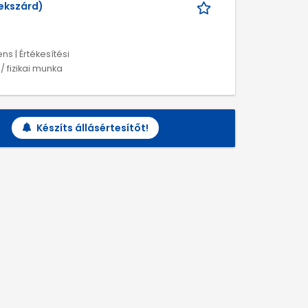
zekszárd)
ns | Értékesítési
 fizikai munka
Készíts állásértesítőt!