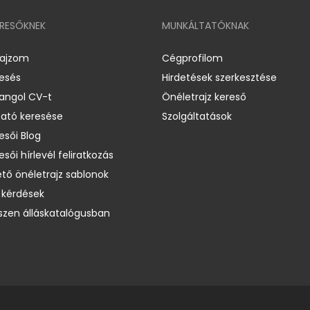
ERESŐKNEK
MUNKÁLTATÓKNAK
rajzom
Cégprofilom
resés
Hirdetések szerkesztése
 angol CV-t
Önéletrajz kereső
ató keresése
Szolgáltatások
esői Blog
esői hírlevél feliratkozás
ető önéletrajz sablonok
 kérdések
zen álláskatalógusban