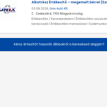
Alkatrész Értékesítő – megemelt bérrel (S
03.08.2026,
Unix Autó Kft.
Szekszárd, 7100 Magyarország
Értékesítés / Kereskedelem | Értékesítési assziszte
tanácsadó | Értékesítési menedzser | Szakmunka /
Kérsz értesítőt hasonló állásokról a keresésed alapján?