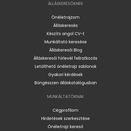
ÁLLÁSKERESŐKNEK
Önéletrajzom
Álláskeresés
Készíts angol CV-t
Munkáltató keresése
Álláskeresői Blog
Álláskeresői hírlevél feliratkozás
Letölthető önéletrajz sablonok
Gyakori kérdések
Böngésszen álláskatalógusban
MUNKÁLTATÓKNAK
Cégprofilom
Hirdetések szerkesztése
Önéletrajz kereső