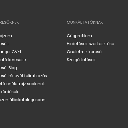
ERESŐKNEK
MUNKÁLTATÓKNAK
rajzom
Cégprofilom
resés
Hirdetések szerkesztése
 angol CV-t
Önéletrajz kereső
ató keresése
Szolgáltatások
esői Blog
esői hírlevél feliratkozás
ető önéletrajz sablonok
 kérdések
zen álláskatalógusban