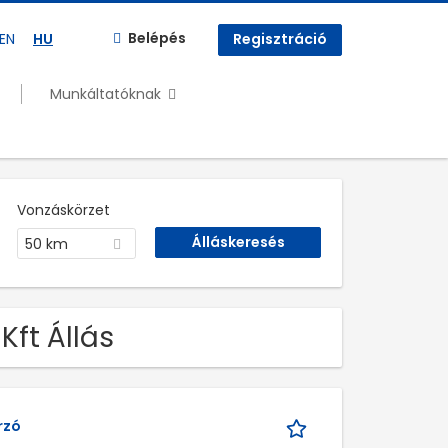
Belépés
EN
HU
Regisztráció
Munkáltatóknak
Vonzáskörzet
50 km
Kft Állás
rzó