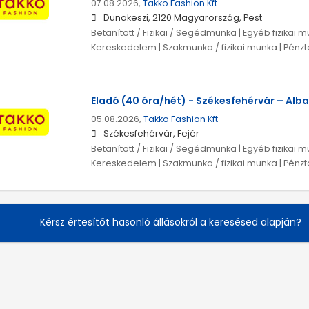
07.08.2026,
Takko Fashion Kft
Dunakeszi, 2120 Magyarország, Pest
Betanított / Fizikai / Segédmunka | Egyéb fizikai m
Kereskedelem | Szakmunka / fizikai munka | Pénz
Eladó (40 óra/hét) - Székesfehérvár – Alba
05.08.2026,
Takko Fashion Kft
Székesfehérvár, Fejér
Betanított / Fizikai / Segédmunka | Egyéb fizikai m
Kereskedelem | Szakmunka / fizikai munka | Pénz
Kérsz értesítőt hasonló állásokról a keresésed alapján?