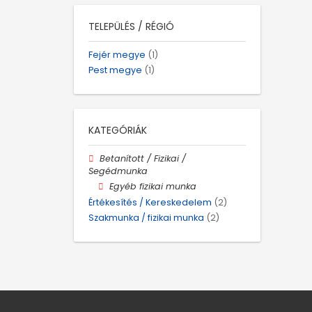
TELEPÜLÉS / RÉGIÓ
Fejér megye
(1)
Pest megye
(1)
KATEGÓRIÁK
Betanított / Fizikai /
Segédmunka
Egyéb fizikai munka
Értékesítés / Kereskedelem
(2)
Szakmunka / fizikai munka
(2)