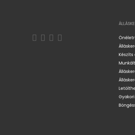
ÁLLÁSK
Önélet
Álláske
Készíts
Munkált
Állásker
Állásker
Letölth
Gyakori
Böngéss