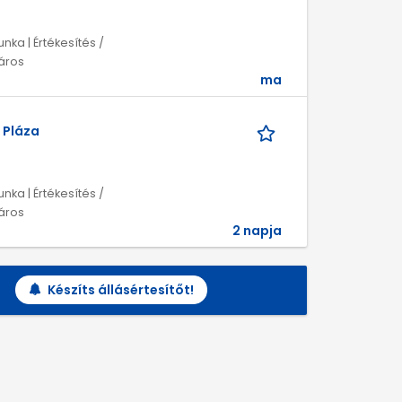
unka | Értékesítés /
táros
ma
 Pláza
unka | Értékesítés /
táros
2 napja
Készíts állásértesítőt!