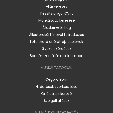
Álláskeresés
Készíts angol CV-t
Munkáltató keresése
Álláskeresői Blog
Álláskeresői hírlevél feliratkozás
Letölthető önéletrajz sablonok
Gyakori kérdések
Böngésszen álláskatalógusban
MUNKÁLTATÓKNAK
Cégprofilom
Hirdetések szerkesztése
Önéletrajz kereső
Szolgáltatások
ÁLTALÁNOS INFORMÁCIÓK