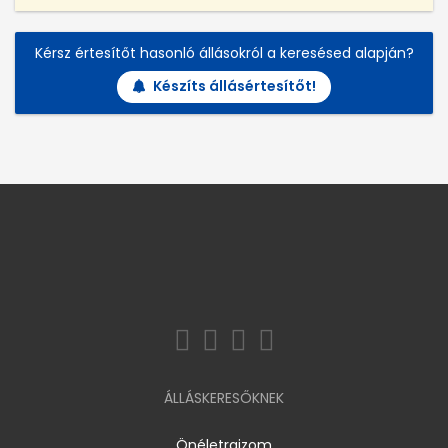
Kérsz értesítőt hasonló állásokról a keresésed alapján?
Készíts állásértesítőt!
ÁLLÁSKERESŐKNEK
Önéletrajzom