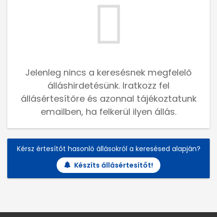
Jelenleg nincs a keresésnek megfelelő
álláshirdetésünk. Iratkozz fel
állásértesítőre és azonnal tájékoztatunk
emailben, ha felkerül ilyen állás.
Kérsz értesítőt hasonló állásokról a keresésed alapján?
Készíts állásértesítőt!