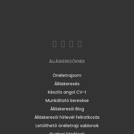
ÁLLÁSKERESŐKNEK
Önéletrajzom
Álláskeresés
Készíts angol CV-t
Munkáltató keresése
Álláskeresői Blog
Álláskeresői hírlevél feliratkozás
Letölthető önéletrajz sablonok
Gyakori kérdések