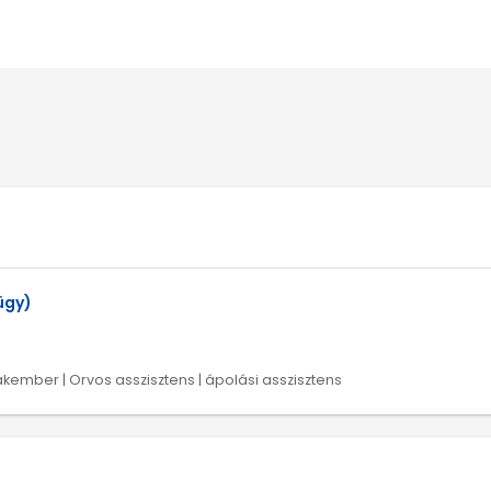
ügy)
akember | Orvos asszisztens | ápolási asszisztens