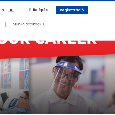
Belépés
EN
HU
Regisztráció
Munkáltatóknak