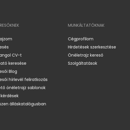
ERESŐKNEK
MUNKÁLTATÓKNAK
rajzom
Cégprofilom
resés
Hirdetések szerkesztése
 angol CV-t
Önéletrajz kereső
ató keresése
Szolgáltatások
esői Blog
esői hírlevél feliratkozás
ető önéletrajz sablonok
 kérdések
zen álláskatalógusban