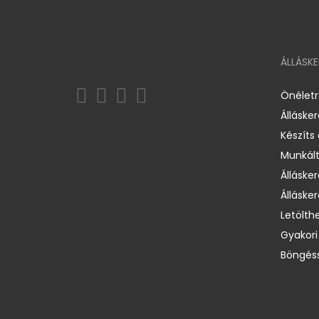
ÁLLÁSK
Önélet
Álláske
Készíts
Munkált
Állásker
Állásker
Letölth
Gyakori
Böngéss