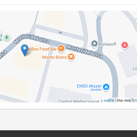
Leaflet
| Map data ©
G