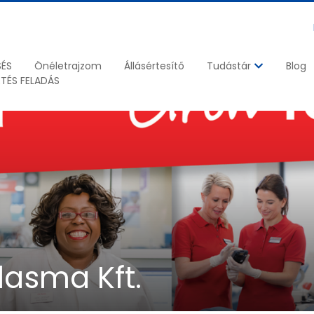
SÉS
Önéletrajzom
Állásértesítő
Blog
Tudástár
ETÉS FELADÁS
lasma Kft.