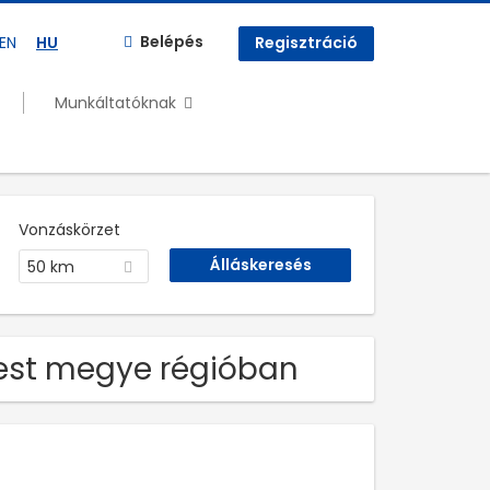
Belépés
EN
HU
Regisztráció
Munkáltatóknak
Vonzáskörzet
50 km
 Pest megye régióban