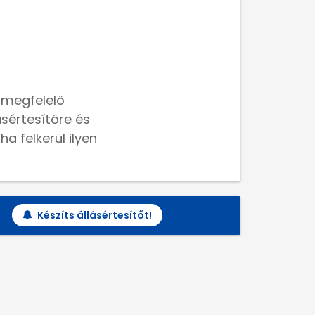
 megfelelő
lásértesítőre és
a felkerül ilyen
Készíts állásértesítőt!