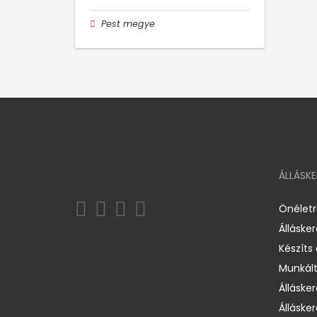
Pest megye
ÁLLÁSK
Önélet
Álláske
Készíts
Munkált
Állásker
Állásker