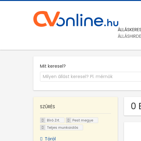
ÁLLÁSKERE
ÁLLÁSHIRD
Mit keresel?
0 
SZŰRÉS
Bíró Zrt.
Pest megye
Teljes munkaidős
Töröl