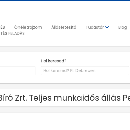
SÉS
Önéletrajzom
Állásértesítő
Blog
Tudástár
ETÉS FELADÁS
Hol keresed?
Bíró Zrt. Teljes munkaidős állás