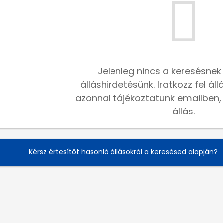
Jelenleg nincs a keresésnek
álláshirdetésünk. Iratkozz fel ál
azonnal tájékoztatunk emailben, h
állás.
Kérsz értesítőt hasonló állásokról a keresésed alapján?