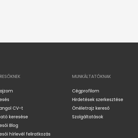
ERESŐKNEK
MUNKÁLTATÓKNAK
rajzom
Cégprofilom
resés
Hirdetések szerkesztése
 angol CV-t
Önéletrajz kereső
ató keresése
Szolgáltatások
esői Blog
esői hírlevél feliratkozás