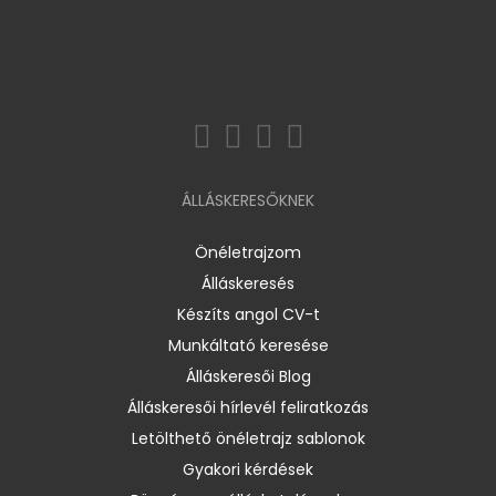
ÁLLÁSKERESŐKNEK
Önéletrajzom
Álláskeresés
Készíts angol CV-t
Munkáltató keresése
Álláskeresői Blog
Álláskeresői hírlevél feliratkozás
Letölthető önéletrajz sablonok
Gyakori kérdések