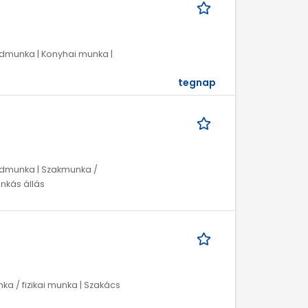
egédmunka | Konyhai munka |
tegnap
egédmunka | Szakmunka /
unkás állás
ka / fizikai munka | Szakács