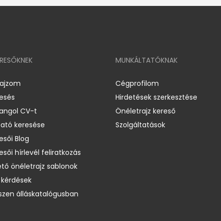
ERESŐKNEK
MUNKÁLTATÓKNAK
rajzom
Cégprofilom
resés
Hirdetések szerkesztése
 angol CV-t
Önéletrajz kereső
ató keresése
Szolgáltatások
esői Blog
esői hírlevél feliratkozás
ető önéletrajz sablonok
 kérdések
zen álláskatalógusban