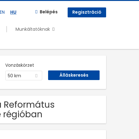
Belépés
EN
HU
Regisztráció
Munkáltatóknak
Vonzáskörzet
50 km
ka Református
e régióban