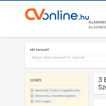
ÁLLÁSKERE
ÁLLÁSHIRD
Mit keresel?
3 
SZŰRÉS
Sz
Betanított / Fizikai / Segédmunka
Református Szeretetszolgálat
Pest megye