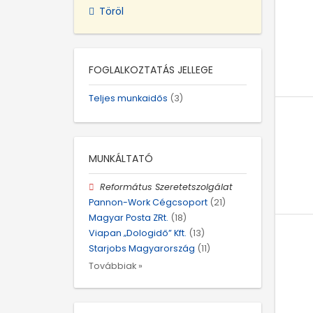
Töröl
FOGLALKOZTATÁS JELLEGE
Teljes munkaidős
(3)
MUNKÁLTATÓ
Református Szeretetszolgálat
Pannon-Work Cégcsoport
(21)
Magyar Posta ZRt.
(18)
Viapan „Dologidő” Kft.
(13)
Starjobs Magyarország
(11)
Továbbiak »