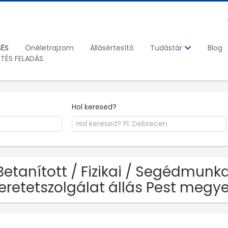
SÉS
Önéletrajzom
Állásértesítő
Blog
Tudástár
ETÉS FELADÁS
Hol keresed?
Betanított / Fizikai / Segédmun
eretetszolgálat állás Pest megy