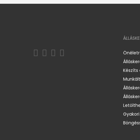
ÁLLÁSK
Önélet
Álláske
Készíts
Munkált
Állásker
Állásker
Letölth
Gyakori
Böngéss