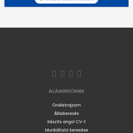
ÁLLÁSKERESŐKNEK
Önéletrajzom
Álláskeresés
Készíts angol CV-t
Munkáltató keresése